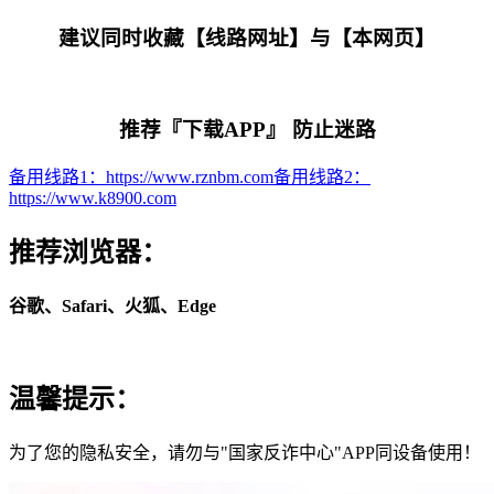
建议同时收藏【线路网址】与【本网页】
推荐『下载APP』 防止迷路
备用线路
1
：
https://www.rznbm.com
备用线路
2
：
https://www.k8900.com
推荐浏览器：
谷歌、Safari、火狐、Edge
温馨提示：
为了您的隐私安全，请勿与"国家反诈中心"APP同设备使用！