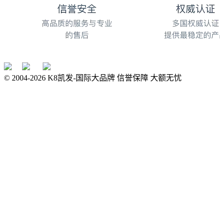
© 2004-
2026
K8凯发-国际大品牌 信誉保障 大额无忧