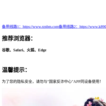
备用线路
1
：
https://www.rznbm.com
备用线路
2
：
https://www.k89
推荐浏览器：
谷歌、Safari、火狐、Edge
温馨提示：
为了您的隐私安全，请勿与"国家反诈中心"APP同设备使用！