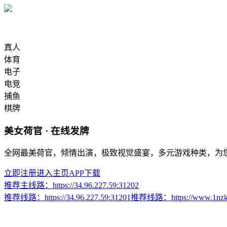
真人
体育
电子
电竞
捕鱼
棋牌
美女荷官 · 在线发牌
全网最美荷官，倾情出演，极致视觉盛宴，多元游戏种类，为
立即注册
进入主页
APP下载
推荐主线路：
https://34.96.227.59:31202
推荐线路：
https://34.96.227.59:31201
推荐线路：
https://www.1nz