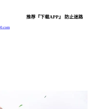
推荐『下载APP』 防止迷路
00.com