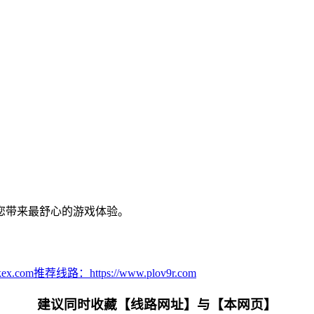
您带来最舒心的游戏体验。
kex.com
推荐线路：
https://www.plov9r.com
建议同时收藏【线路网址】与【本网页】