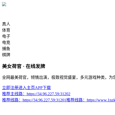
真人
体育
电子
电竞
捕鱼
棋牌
美女荷官 · 在线发牌
全网最美荷官，倾情出演，极致视觉盛宴，多元游戏种类，为
立即注册
进入主页
APP下载
推荐主线路：
https://34.96.227.59:31202
推荐线路：
https://34.96.227.59:31201
推荐线路：
https://www.1nz