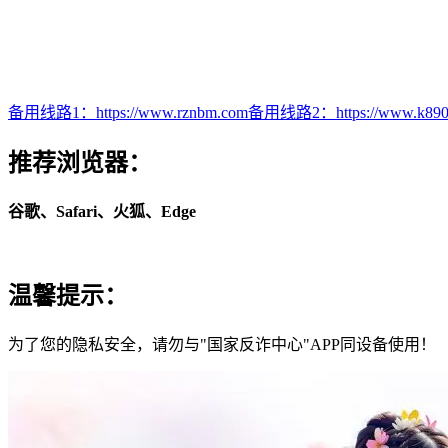
备用线路
1
：
https://www.rznbm.com
备用线路
2
：
https://www.k89
推荐浏览器：
谷歌、Safari、火狐、Edge
温馨提示：
为了您的隐私安全，请勿与"国家反诈中心"APP同设备使用！