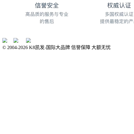
© 2004-
2026
K8凯发-国际大品牌 信誉保障 大额无忧