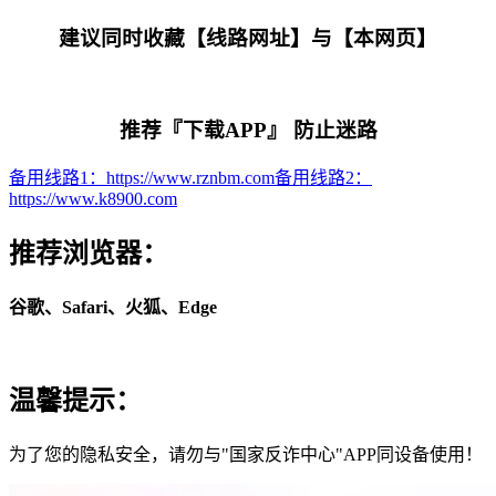
建议同时收藏【线路网址】与【本网页】
推荐『下载APP』 防止迷路
备用线路
1
：
https://www.rznbm.com
备用线路
2
：
https://www.k8900.com
推荐浏览器：
谷歌、Safari、火狐、Edge
温馨提示：
为了您的隐私安全，请勿与"国家反诈中心"APP同设备使用！