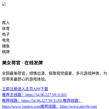
真人
体育
电子
电竞
捕鱼
棋牌
美女荷官 · 在线发牌
全网最美荷官，倾情出演，极致视觉盛宴，多元游戏种类，为
您带来最舒心的游戏体验。
立即注册
进入主页
APP下载
推荐主线路：
https://34.96.227.59:31202
推荐线路：
https://34.96.227.59:31201
推荐线路：
https://www.1nzkex.com
推荐线路：
https://www.plov9r.com