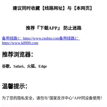
建议同时收藏【线路网址】与【本网页】
推荐『下载APP』 防止迷路
备用线路
1
：
https://www.rznbm.com
备用线路
2
：
https://www.k8900.com
推荐浏览器：
谷歌、Safari、火狐、Edge
温馨提示：
为了您的隐私安全，请勿与"国家反诈中心"APP同设备使用！