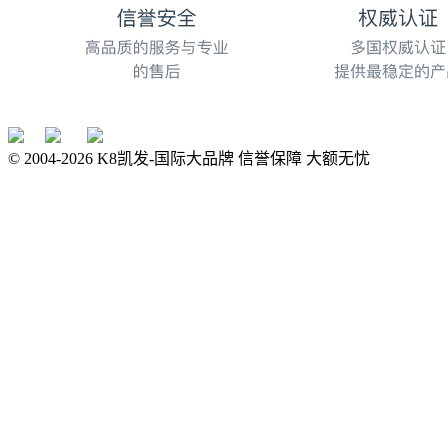
© 2004-
2026
K8凯发-国际大品牌 信誉保障 大额无忧