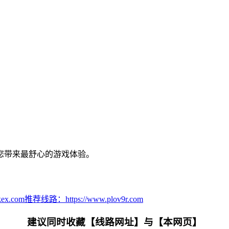
您带来最舒心的游戏体验。
kex.com
推荐线路：
https://www.plov9r.com
建议同时收藏【线路网址】与【本网页】