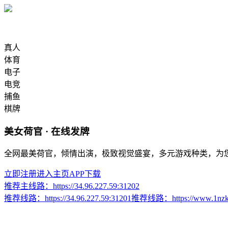
真人
体育
电子
电竞
捕鱼
棋牌
美女荷官 · 在线发牌
全网最美荷官，倾情出演，极致视觉盛宴，多元游戏种类，为
立即注册
进入主页
APP下载
推荐主线路：
https://34.96.227.59:31202
推荐线路：
https://34.96.227.59:31201
推荐线路：
https://www.1nz