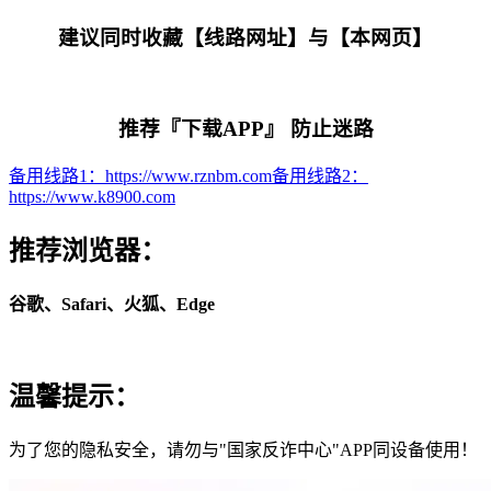
建议同时收藏【线路网址】与【本网页】
推荐『下载APP』 防止迷路
备用线路
1
：
https://www.rznbm.com
备用线路
2
：
https://www.k8900.com
推荐浏览器：
谷歌、Safari、火狐、Edge
温馨提示：
为了您的隐私安全，请勿与"国家反诈中心"APP同设备使用！