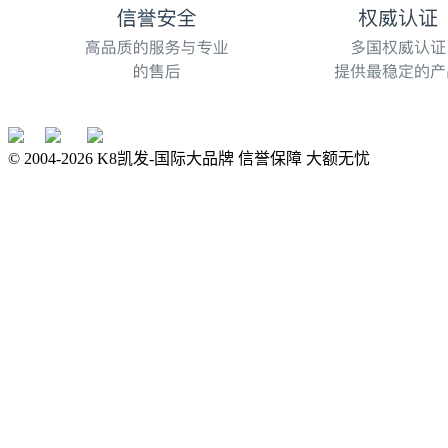
© 2004-
2026
K8凯发-国际大品牌 信誉保障 大额无忧