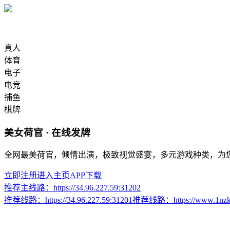
真人
体育
电子
电竞
捕鱼
棋牌
美女荷官 · 在线发牌
全网最美荷官，倾情出演，极致视觉盛宴，多元游戏种类，为
立即注册
进入主页
APP下载
推荐主线路：
https://34.96.227.59:31202
推荐线路：
https://34.96.227.59:31201
推荐线路：
https://www.1nz