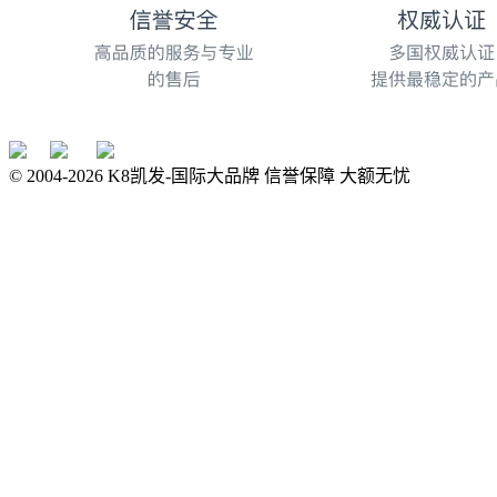
© 2004-
2026
K8凯发-国际大品牌 信誉保障 大额无忧