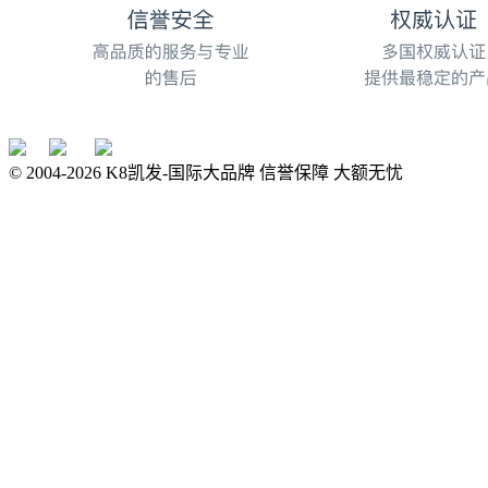
© 2004-
2026
K8凯发-国际大品牌 信誉保障 大额无忧