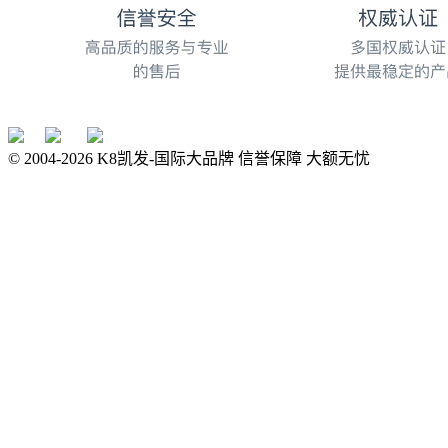
© 2004-
2026
K8凯发-国际大品牌 信誉保障 大额无忧