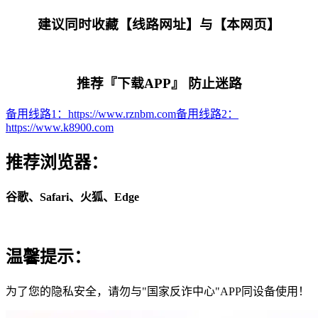
建议同时收藏【线路网址】与【本网页】
推荐『下载APP』 防止迷路
备用线路
1
：
https://www.rznbm.com
备用线路
2
：
https://www.k8900.com
推荐浏览器：
谷歌、Safari、火狐、Edge
温馨提示：
为了您的隐私安全，请勿与"国家反诈中心"APP同设备使用！