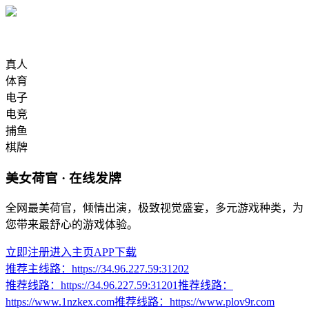
真人
体育
电子
电竞
捕鱼
棋牌
美女荷官 · 在线发牌
全网最美荷官，倾情出演，极致视觉盛宴，多元游戏种类，为
您带来最舒心的游戏体验。
立即注册
进入主页
APP下载
推荐主线路：
https://34.96.227.59:31202
推荐线路：
https://34.96.227.59:31201
推荐线路：
https://www.1nzkex.com
推荐线路：
https://www.plov9r.com