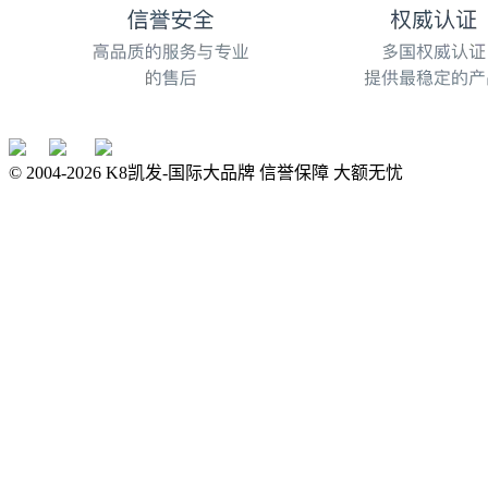
© 2004-
2026
K8凯发-国际大品牌 信誉保障 大额无忧