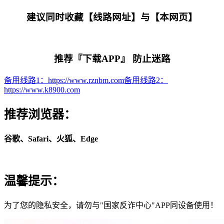
建议同时收藏【线路网址】与【本网页】
推荐『下载APP』 防止迷路
备用线路
1
：
https://www.rznbm.com
备用线路
2
：
https://www.k8900.com
推荐浏览器：
谷歌、Safari、火狐、Edge
温馨提示：
为了您的隐私安全，请勿与"国家反诈中心"APP同设备使用！