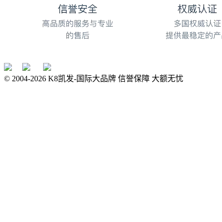
© 2004-
2026
K8凯发-国际大品牌 信誉保障 大额无忧