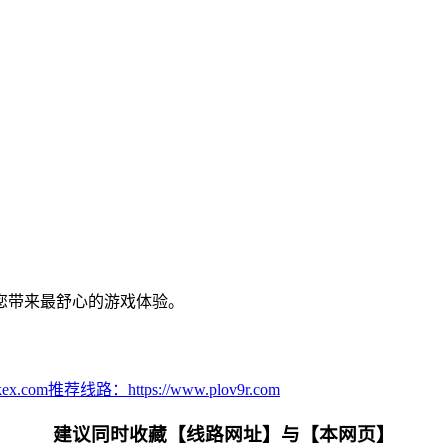
您带来最舒心的游戏体验。
kex.com
推荐线路：
https://www.plov9r.com
建议同时收藏【线路网址】与【本网页】