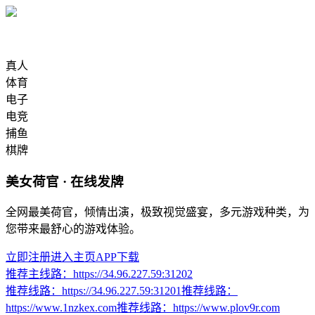
真人
体育
电子
电竞
捕鱼
棋牌
美女荷官 · 在线发牌
全网最美荷官，倾情出演，极致视觉盛宴，多元游戏种类，为
您带来最舒心的游戏体验。
立即注册
进入主页
APP下载
推荐主线路：
https://34.96.227.59:31202
推荐线路：
https://34.96.227.59:31201
推荐线路：
https://www.1nzkex.com
推荐线路：
https://www.plov9r.com